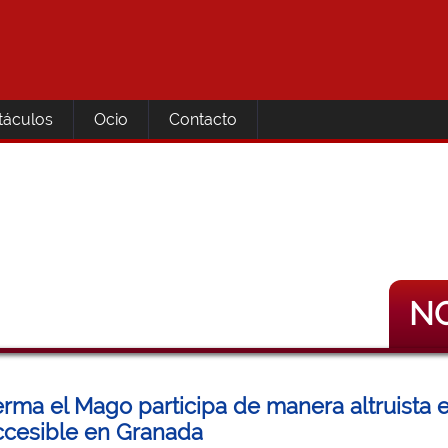
táculos
Ocio
Contacto
NO
rma el Mago participa de manera altruista 
cesible en Granada