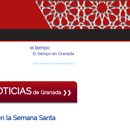
el tiempo
El tiempo en Granada
más información meteorológica
TICIAS
de Granada ❯❯
en la Semana Santa