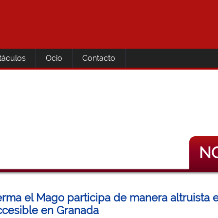
táculos
Ocio
Contacto
NO
rma el Mago participa de manera altruista 
cesible en Granada