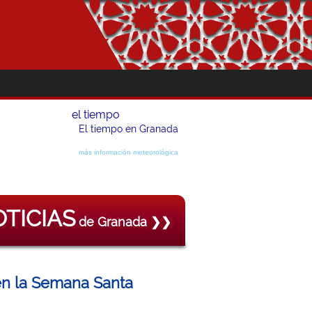
el tiempo
El tiempo en Granada
más información meteorológica
TICIAS
de Granada ❯❯
en la Semana Santa