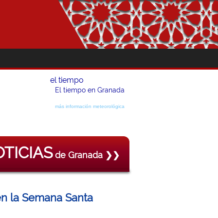
el tiempo
El tiempo en Granada
más información meteorológica
TICIAS
de Granada ❯❯
en la Semana Santa