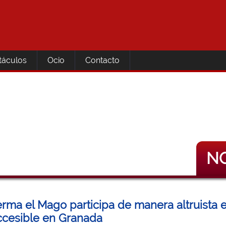
táculos
Ocio
Contacto
NO
rma el Mago participa de manera altruista 
cesible en Granada