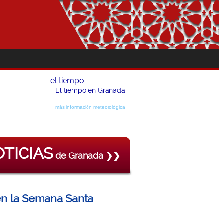
el tiempo
El tiempo en Granada
más información meteorológica
TICIAS
de Granada ❯❯
en la Semana Santa