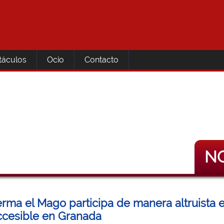
táculos
Ocio
Contacto
NO
rma el Mago participa de manera altruista 
cesible en Granada