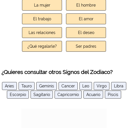
La mujer
El hombre
El trabajo
El amor
Las relaciones
El deseo
¿Qué regalarle?
Ser padres
¿Quieres consultar otros Signos del Zodiaco?
Aries
Tauro
Geminis
Cancer
Leo
Virgo
Libra
Escorpio
Sagitario
Capricornio
Acuario
Piscis