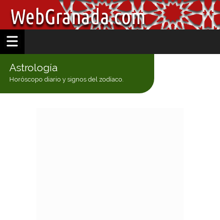
Astrología
Horóscopo diario y signos del zodíaco.