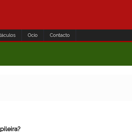
táculos
Ocio
Contacto
pileira?