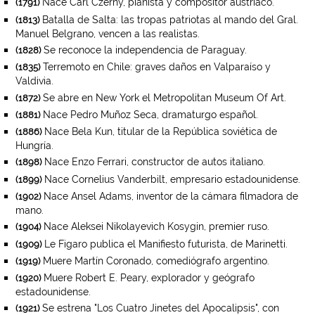
Nace Carl Czerny, pianista y compositor austríaco.
(1791)
Batalla de Salta: las tropas patriotas al mando del Gral.
(1813)
Manuel Belgrano, vencen a las realistas.
Se reconoce la independencia de Paraguay.
(1828)
Terremoto en Chile: graves daños en Valparaíso y
(1835)
Valdivia.
Se abre en New York el Metropolitan Museum Of Art.
(1872)
Nace Pedro Muñoz Seca, dramaturgo español.
(1881)
Nace Bela Kun, titular de la República soviética de
(1886)
Hungría.
Nace Enzo Ferrari, constructor de autos italiano.
(1898)
Nace Cornelius Vanderbilt, empresario estadounidense.
(1899)
Nace Ansel Adams, inventor de la cámara filmadora de
(1902)
mano.
Nace Aleksei Nikolayevich Kosygin, premier ruso.
(1904)
Le Figaro publica el Manifiesto futurista, de Marinetti.
(1909)
Muere Martín Coronado, comediógrafo argentino.
(1919)
Muere Robert E. Peary, explorador y geógrafo
(1920)
estadounidense.
Se estrena "Los Cuatro Jinetes del Apocalipsis", con
(1921)