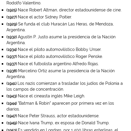
Rodolfo Valentino.
Nace Robert Altman, director estadounidense de cine.
(1925)
Nace el actor Sidney Poitier.
(1927)
Se funda el club Huracán Las Heras, de Mendoza,
(1929)
Argentina.
Agustín P. Justo asume la presidencia de la Nación
(1932)
Argentina.
Nace el piloto automovilístico Bobby Unser.
(1934)
Nace el piloto automovilístico Roger Penske.
(1937)
Nace el futbolista argentino Alfredo Rojas.
(1937)
Marcelino Ortiz asume la presidencia de la Nación
(1938)
Argentina.
Los nazis comienzan a trasladar los judíos de Polonia a
(1941)
los campos de concentración.
Nace el cineasta inglés Mike Leigh.
(1943)
"Batman & Robin" aparecen por primera vez en los
(1944)
diarios.
Nace Peter Strauss, actor estadounidense.
(1947)
Nace Ivana Trump, ex esposa de Donald Trump.
(1949)
Es vendido en Londres, por 1.400 libras esterlinas, el
(1953)