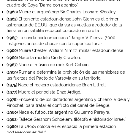
cuadro de Goya "Dama con abanico".
Muere el arqueólogo Sir Charles Leonard Woolley.
(1960)
El teniente estadounidense John Glenn es el primer
(1962)
astronauta de EE.UU. que da varias vueltas alrededor de la
tierra en un satélite espacial colocado en órbita.
La sonda norteamericana "Ranger VIII" envía 7.000
(1965)
imágenes antes de chocar con la superficie lunar.
Muere Chester William Nimitz, militar estadounidense.
(1966)
Nace la modelo Cindy Crawford.
(1966)
Nace el músico de rock Kurt Cobain.
(1967)
Rumania determina la prohibición de las maniobras de
(1969)
las fuerzas del Pacto de Varsovia en su territorio.
Nace el rockero estadounidense Brian Littrell.
(1975)
Muere el periodista Enzo Ardigó.
(1977)
Encuentro de los dictadores argentino y chileno, Videla y
(1978)
Pinochet, para tratar el conflicto del canal de Beagle.
Nace el futbolista argentino Guillermo Pereyra.
(1980)
Fallece Gershom Schoelem, filósofo e historiador israelí.
(1982)
La URSS coloca en el espacio la primera estación
(1986)
portaaeronaves "Mir".