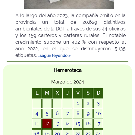
A lo largo del año 2023, la compañía emitió en la
provincia un total de 20.629 distintivos
ambientales de la DGT a través de sus 44 oficinas
y los 159 carteros y carteras rurales. El notable
crecimiento supone un 402 % con respecto al
año 2022, en el que se distribuyeron 5.135
etiquetas.
...seguir leyendo »
Hemeroteca
Marzo de 2024
L
M
X
J
V
S
D
1
2
3
4
5
6
7
8
9
10
11
12
13
14
15
16
17
18
19
20
21
22
23
24