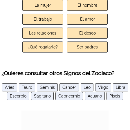
La mujer
El hombre
El trabajo
El amor
Las relaciones
El deseo
¿Qué regalarle?
Ser padres
¿Quieres consultar otros Signos del Zodiaco?
Aries
Tauro
Geminis
Cancer
Leo
Virgo
Libra
Escorpio
Sagitario
Capricornio
Acuario
Piscis