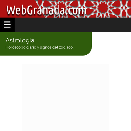
Astrología
Horóscopo diario y signos del zodíaco.