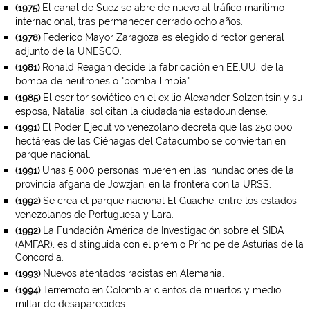
El canal de Suez se abre de nuevo al tráfico marítimo
(1975)
internacional, tras permanecer cerrado ocho años.
Federico Mayor Zaragoza es elegido director general
(1978)
adjunto de la UNESCO.
Ronald Reagan decide la fabricación en EE.UU. de la
(1981)
bomba de neutrones o "bomba limpia".
El escritor soviético en el exilio Alexander Solzenitsin y su
(1985)
esposa, Natalia, solicitan la ciudadanía estadounidense.
El Poder Ejecutivo venezolano decreta que las 250.000
(1991)
hectáreas de las Ciénagas del Catacumbo se conviertan en
parque nacional.
Unas 5.000 personas mueren en las inundaciones de la
(1991)
provincia afgana de Jowzjan, en la frontera con la URSS.
Se crea el parque nacional El Guache, entre los estados
(1992)
venezolanos de Portuguesa y Lara.
La Fundación América de Investigación sobre el SIDA
(1992)
(AMFAR), es distinguida con el premio Príncipe de Asturias de la
Concordia.
Nuevos atentados racistas en Alemania.
(1993)
Terremoto en Colombia: cientos de muertos y medio
(1994)
millar de desaparecidos.