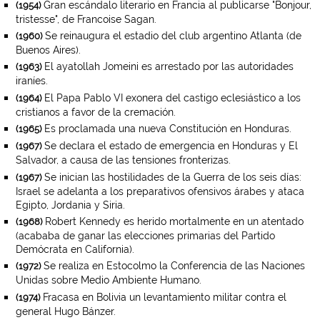
Gran escándalo literario en Francia al publicarse "Bonjour,
(1954)
tristesse", de Francoise Sagan.
Se reinaugura el estadio del club argentino Atlanta (de
(1960)
Buenos Aires).
El ayatollah Jomeini es arrestado por las autoridades
(1963)
iraníes.
El Papa Pablo VI exonera del castigo eclesiástico a los
(1964)
cristianos a favor de la cremación.
Es proclamada una nueva Constitución en Honduras.
(1965)
Se declara el estado de emergencia en Honduras y El
(1967)
Salvador, a causa de las tensiones fronterizas.
Se inician las hostilidades de la Guerra de los seis días:
(1967)
Israel se adelanta a los preparativos ofensivos árabes y ataca
Egipto, Jordania y Siria.
Robert Kennedy es herido mortalmente en un atentado
(1968)
(acababa de ganar las elecciones primarias del Partido
Demócrata en California).
Se realiza en Estocolmo la Conferencia de las Naciones
(1972)
Unidas sobre Medio Ambiente Humano.
Fracasa en Bolivia un levantamiento militar contra el
(1974)
general Hugo Bánzer.