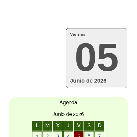
Viernes
05
Junio de 2026
Agenda
Junio de 2026
L
M
X
J
V
S
D
1
2
3
4
5
6
7