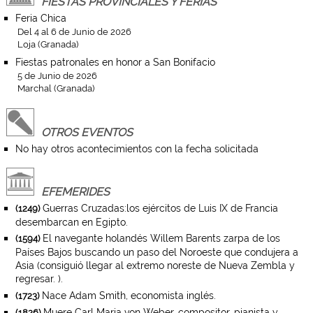
FIESTAS PROVINCIALES Y FERIAS
Feria Chica
Del 4 al 6 de Junio de 2026
Loja (Granada)
Fiestas patronales en honor a San Bonifacio
5 de Junio de 2026
Marchal (Granada)
OTROS EVENTOS
No hay otros acontecimientos con la fecha solicitada
EFEMERIDES
Guerras Cruzadas:los ejércitos de Luis IX de Francia
(1249)
desembarcan en Egipto.
El navegante holandés Willem Barents zarpa de los
(1594)
Países Bajos buscando un paso del Noroeste que condujera a
Asia (consiguió llegar al extremo noreste de Nueva Zembla y
regresar. ).
Nace Adam Smith, economista inglés.
(1723)
Muere Carl Maria von Weber, compositor, pianista y
(1826)