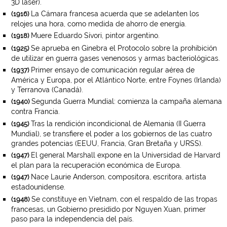
3D laser).
La Cámara francesa acuerda que se adelanten los
(1916)
relojes una hora, como medida de ahorro de energía.
Muere Eduardo Sívori, pintor argentino.
(1918)
Se aprueba en Ginebra el Protocolo sobre la prohibición
(1925)
de utilizar en guerra gases venenosos y armas bacteriológicas.
Primer ensayo de comunicación regular aérea de
(1937)
América y Europa, por el Atlántico Norte, entre Foynes (Irlanda)
y Terranova (Canadá).
Segunda Guerra Mundial: comienza la campaña alemana
(1940)
contra Francia.
Tras la rendición incondicional de Alemania (II Guerra
(1945)
Mundial), se transfiere el poder a los gobiernos de las cuatro
grandes potencias (EEUU, Francia, Gran Bretaña y URSS).
El general Marshall expone en la Universidad de Harvard
(1947)
el plan para la recuperación económica de Europa.
Nace Laurie Anderson, compositora, escritora, artista
(1947)
estadounidense.
Se constituye en Vietnam, con el respaldo de las tropas
(1948)
francesas, un Gobierno presidido por Nguyen Xuan, primer
paso para la independencia del país.