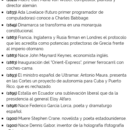
director alemán.
Ada Lovelace (futuro primer programador de
(1833)
computadoras) conoce a Charles Babbage.
Dinamarca se transforma en una monarquía
(1849)
constitucional.
Francia, Inglaterra y Rusia firman en Londres el protocolo
(1863)
que les acredita como potencias protectoras de Grecia frente
al imperio otomano.
Nace John Maynard Keynes, economista inglés.
(1883)
Inauguración del "Orient-Express", primer ferrocarril con
(1883)
coches-cama.
El ministro español de Ultramar, Antonio Maura, presenta
(1893)
en las Cortes un proyecto de autonomía para Cuba y Puerto
Rico, que es rechazado.
Estalla en Ecuador una sublevación liberal que da la
(1895)
presidencia al general Eloy Alfaro.
Nace Federico García Lorca, poeta y dramaturgo
(1898)
español.
Muere Stephen Crane, novelista y poeta estadounidense.
(1900)
Nace Dennis Gabor, inventor de la holografía (fotografía
(1900)