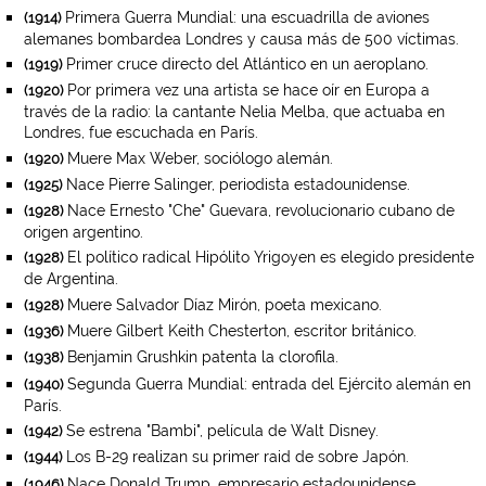
Primera Guerra Mundial: una escuadrilla de aviones
(1914)
alemanes bombardea Londres y causa más de 500 víctimas.
Primer cruce directo del Atlántico en un aeroplano.
(1919)
Por primera vez una artista se hace oír en Europa a
(1920)
través de la radio: la cantante Nelia Melba, que actuaba en
Londres, fue escuchada en París.
Muere Max Weber, sociólogo alemán.
(1920)
Nace Pierre Salinger, periodista estadounidense.
(1925)
Nace Ernesto "Che" Guevara, revolucionario cubano de
(1928)
origen argentino.
El político radical Hipólito Yrigoyen es elegido presidente
(1928)
de Argentina.
Muere Salvador Díaz Mirón, poeta mexicano.
(1928)
Muere Gilbert Keith Chesterton, escritor británico.
(1936)
Benjamin Grushkin patenta la clorofila.
(1938)
Segunda Guerra Mundial: entrada del Ejército alemán en
(1940)
París.
Se estrena "Bambi", película de Walt Disney.
(1942)
Los B-29 realizan su primer raid de sobre Japón.
(1944)
Nace Donald Trump, empresario estadounidense.
(1946)