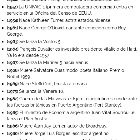
La UNIVAC 1 (primera computadora comercial) entra en
(1951)
servicio en la Oficina del Censo de EEUU.
Nace Kathleen Turner, actriz estadounidense.
(1954)
Nace George O’Dowd, cantante conocido como Boy
(1961)
George.
Se lanza la Vostok 5.
(1963)
François Duvalier es investido presidente vitalicio de Haití.
(1964)
Ya lo era desde 1957.
Se lanza la Mariner 5 hacia Venus.
(1967)
Muere Salvatore Quasimodo, poeta italiano, Premio
(1968)
Nobel 1959.
Nace Steffi Graf, tenista alemana.
(1969)
Se lanza la Venera 10.
(1975)
Guerra de las Malvinas: el Ejército argentino se rinde ante
(1982)
las fuerzas británicas en Puerto Argentino (Port Stanley).
El ministro de Economía argentino Juan Vital Sourrouille
(1985)
lanza el Plan Austral.
Muere Alan Jay Lerner, autor de Broadway.
(1986)
Muere Jorge Luis Borges, escritor argentino.
(1986)