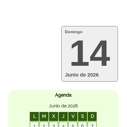
Domingo
14
Junio de 2026
Agenda
Junio de 2026
L
M
X
J
V
S
D
1
2
3
4
5
6
7