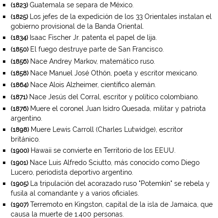
Guatemala se separa de México.
(1823)
Los jefes de la expedición de los 33 Orientales instalan el
(1825)
gobierno provisional de la Banda Oriental.
Isaac Fischer Jr. patenta el papel de lija.
(1834)
El fuego destruye parte de San Francisco.
(1850)
Nace Andrey Markov, matemático ruso.
(1856)
Nace Manuel José Othón, poeta y escritor mexicano.
(1858)
Nace Alois Alzheimer, científico alemán.
(1864)
Nace Jesús del Corral, escritor y político colombiano.
(1871)
Muere el coronel Juan Isidro Quesada, militar y patriota
(1876)
argentino.
Muere Lewis Carroll (Charles Lutwidge), escritor
(1898)
británico.
Hawaii se convierte en Territorio de los EEUU.
(1900)
Nace Luis Alfredo Sciutto, más conocido como Diego
(1901)
Lucero, periodista deportivo argentino.
La tripulación del acorazado ruso "Potemkin" se rebela y
(1905)
fusila al comandante y a varios oficiales.
Terremoto en Kingston, capital de la isla de Jamaica, que
(1907)
causa la muerte de 1.400 personas.