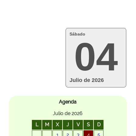
Sábado
04
Julio de 2026
Agenda
Julio de 2026
L
M
X
J
V
S
D
1
2
3
4
5