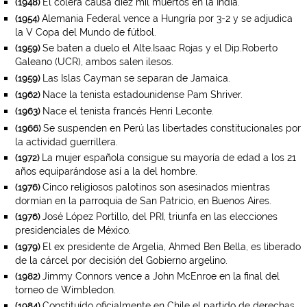
El cólera causa diez mil muertos en la India.
(1948)
Alemania Federal vence a Hungría por 3-2 y se adjudica
(1954)
la V Copa del Mundo de fútbol.
Se baten a duelo el Alte.Isaac Rojas y el Dip.Roberto
(1959)
Galeano (UCR), ambos salen ilesos.
Las Islas Cayman se separan de Jamaica.
(1959)
Nace la tenista estadounidense Pam Shriver.
(1962)
Nace el tenista francés Henri Leconte.
(1963)
Se suspenden en Perú las libertades constitucionales por
(1966)
la actividad guerrillera.
La mujer española consigue su mayoría de edad a los 21
(1972)
años equiparándose así a la del hombre.
Cinco religiosos palotinos son asesinados mientras
(1976)
dormían en la parroquia de San Patricio, en Buenos Aires.
José López Portillo, del PRI, triunfa en las elecciones
(1976)
presidenciales de México.
El ex presidente de Argelia, Ahmed Ben Bella, es liberado
(1979)
de la cárcel por decisión del Gobierno argelino.
Jimmy Connors vence a John McEnroe en la final del
(1982)
torneo de Wimbledon.
Constituído oficialmente en Chile el partido de derechas
(1984)