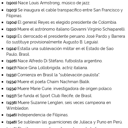
Nace Louis Armstrong, músico de jazz.
(1900)
Se inaugura el cable transpacífico entre San Francisco y
(1903)
Filipinas.
El general Reyes es elegido presidente de Colombia.
(1904)
Muere el astrónomo italiano Giovanni Virginio Schiaparelli.
(1910)
Es derrocado el presidente peruano José Pardo y Barrera
(1919)
(lo sustituye provisionalmente Augusto B. Leguía).
Estalla una sublevación militar en el Estado de Sao
(1924)
Paulo, Brasil.
Nace Alfredo Di Stéfano, futbolista argentino.
(1926)
Nace Gina Lollobrigida, actriz italiana.
(1927)
Comienza en Brasil la "sublevación paulista".
(1932)
Muere el poeta Chaim Nachman Bialik.
(1934)
Muere Marie Curie, investigadora de origen polaco.
(1934)
Se funda el Sport Club Recife, de Brasil.
(1937)
Muere Suzanne Lenglen, seis veces campeona en
(1938)
Wimbledon.
Independencia de Filipinas.
(1946)
Se sublevan las guarniciones de Juliaca y Puno en Perú.
(1948)