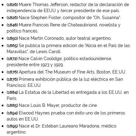
Muere Thomas Jefferson, redactor de la declaración de
(1826)
independencia de EEUU y tercer presidente de ese país.
Nace Stephen Foster, compositor de "Oh, Susanna".
(1826)
Muere Francois Rene de Chateaubriand, novelista y
(1848)
político francés.
Nace Martín Coronado, autor teatral argentino.
(1850)
Se publica la primera edición de "Alicia en el País de las
(1865)
Maravillas", de Lewis Caroll.
Nace Calvin Coolidge, político estadounidense,
(1872)
presidente entre 1923 y 1929.
Apertura del The Museum of Fine Arts, Boston, EE.UU.
(1876)
Primera exhibición pública de la luz eléctrica en San
(1876)
Francisco, EE.UU.
La Estatua de la Libertad es entregada a los EE.UU. en
(1884)
París.
Nace Louis B. Mayer, productor de cine.
(1885)
Elwood Haynes prueba con éxito uno de los primeros
(1894)
autos en EE.UU.
Nace el Dr. Esteban Laureano Maradona, médico
(1895)
argentino.