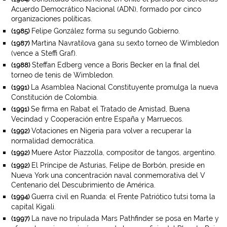
Acuerdo Democrático Nacional (ADN), formado por cinco
organizaciones políticas.
Felipe González forma su segundo Gobierno.
(1985)
Martina Navratilova gana su sexto torneo de Wimbledon
(1987)
(vence a Steffi Graf).
Steffan Edberg vence a Boris Becker en la final del
(1988)
torneo de tenis de Wimbledon.
La Asamblea Nacional Constituyente promulga la nueva
(1991)
Constitución de Colombia.
Se firma en Rabat el Tratado de Amistad, Buena
(1991)
Vecindad y Cooperación entre España y Marruecos.
Votaciones en Nigeria para volver a recuperar la
(1992)
normalidad democrática.
Muere Astor Piazzolla, compositor de tangos, argentino.
(1992)
El Príncipe de Asturias, Felipe de Borbón, preside en
(1992)
Nueva York una concentración naval conmemorativa del V
Centenario del Descubrimiento de América.
Guerra civil en Ruanda: el Frente Patriótico tutsi toma la
(1994)
capital Kigali.
La nave no tripulada Mars Pathfinder se posa en Marte y
(1997)