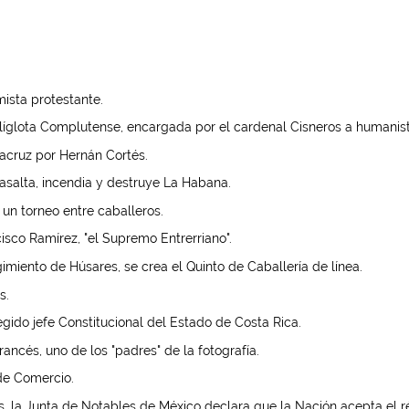
ista protestante.
líglota Complutense, encargada por el cardenal Cisneros a humanistas,
racruz por Hernán Cortés.
asalta, incendia y destruye La Habana.
 un torneo entre caballeros.
sco Ramírez, "el Supremo Entrerriano".
imiento de Húsares, se crea el Quinto de Caballería de línea.
s.
gido jefe Constitucional del Estado de Costa Rica.
ncés, uno de los "padres" de la fotografía.
de Comercio.
as, la Junta de Notables de México declara que la Nación acepta el