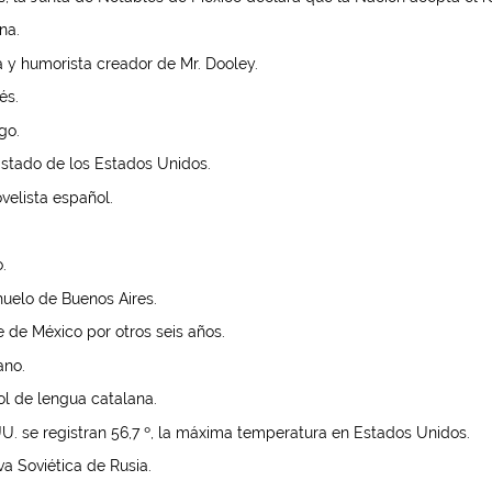
na.
 y humorista creador de Mr. Dooley.
és.
go.
stado de los Estados Unidos.
velista español.
.
huelo de Buenos Aires.
e de México por otros seis años.
ano.
l de lengua catalana.
UU. se registran 56,7 º, la máxima temperatura en Estados Unidos.
a Soviética de Rusia.