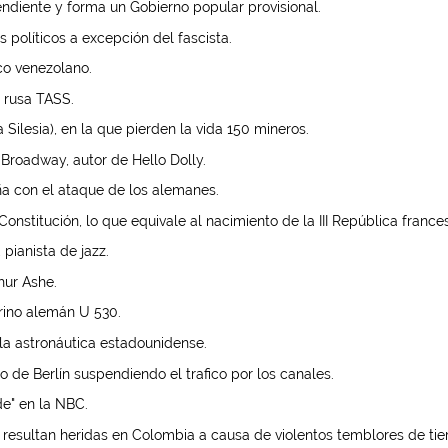
ndiente y forma un Gobierno popular provisional.
s políticos a excepción del fascista.
ico venezolano.
 rusa TASS.
Silesia), en la que pierden la vida 150 mineros.
roadway, autor de Hello Dolly.
a con el ataque de los alemanes.
onstitución, lo que equivale al nacimiento de la III República france
pianista de jazz.
hur Ashe.
rino alemán U 530.
a astronáutica estadounidense.
 de Berlín suspendiendo el trafico por los canales.
e" en la NBC.
esultan heridas en Colombia a causa de violentos temblores de tier