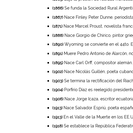
Se funda la Sociedad Rural Argenti
(1866)
Nace Finley Peter Dunne, periodista
(1867)
Nace Marcel Proust, novelista franc
(1871)
Nace Giorgio de Chirico, pintor grie
(1888)
Wyoming se convierte en el 44to. E
(1890)
Muere Pedro Antonio de Alarcón, no
(1891)
Nace Carl Orff, compositor alemán.
(1895)
Nace Nicolás Guillén, poeta cubano
(1902)
Se termina la rectificación del Riac
(1903)
Porfirio Díaz es reelegido president
(1904)
Nace Jorge Icaza, escritor ecuatori
(1906)
Nace Salvador Espriú, poeta españo
(1913)
En el Valle de la Muerte en los EE.
(1913)
Se establece la República Federativ
(1918)