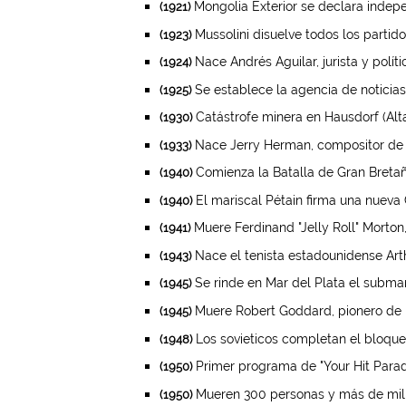
Mongolia Exterior se declara indepe
(1921)
Mussolini disuelve todos los partido
(1923)
Nace Andrés Aguilar, jurista y polít
(1924)
Se establece la agencia de noticias
(1925)
Catástrofe minera en Hausdorf (Alta 
(1930)
Nace Jerry Herman, compositor de B
(1933)
Comienza la Batalla de Gran Bretañ
(1940)
El mariscal Pétain firma una nueva C
(1940)
Muere Ferdinand "Jelly Roll" Morton, 
(1941)
Nace el tenista estadounidense Art
(1943)
Se rinde en Mar del Plata el subma
(1945)
Muere Robert Goddard, pionero de l
(1945)
Los sovieticos completan el bloqueo
(1948)
Primer programa de "Your Hit Parad
(1950)
Mueren 300 personas y más de mil r
(1950)