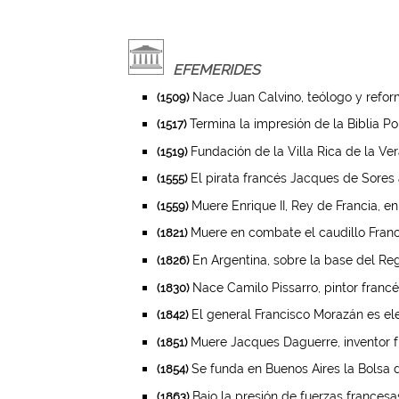
EFEMERIDES
Nace Juan Calvino, teólogo y reform
(1509)
Termina la impresión de la Biblia Po
(1517)
Fundación de la Villa Rica de la Ve
(1519)
El pirata francés Jacques de Sores 
(1555)
Muere Enrique II, Rey de Francia, en
(1559)
Muere en combate el caudillo Franci
(1821)
En Argentina, sobre la base del Reg
(1826)
Nace Camilo Pissarro, pintor francé
(1830)
El general Francisco Morazán es ele
(1842)
Muere Jacques Daguerre, inventor fra
(1851)
Se funda en Buenos Aires la Bolsa 
(1854)
Bajo la presión de fuerzas frances
(1863)