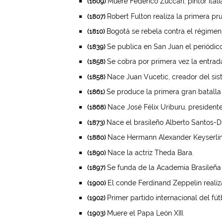
Muere Federico Zuccari, pintor itali
(1609)
Robert Fulton realiza la primera pr
(1807)
Bogotá se rebela contra el régimen 
(1810)
Se publica en San Juan el periódic
(1839)
Se cobra por primera vez la entrada
(1858)
Nace Juan Vucetic, creador del siste
(1858)
Se produce la primera gran batalla 
(1861)
Nace José Félix Uriburu, presidente
(1868)
Nace el brasileño Alberto Santos-D
(1873)
Nace Hermann Alexander Keyserling
(1880)
Nace la actriz Theda Bara.
(1890)
Se funda de la Academia Brasileña 
(1897)
El conde Ferdinand Zeppelin realiz
(1900)
Primer partido internacional del fú
(1902)
Muere el Papa León XIII.
(1903)