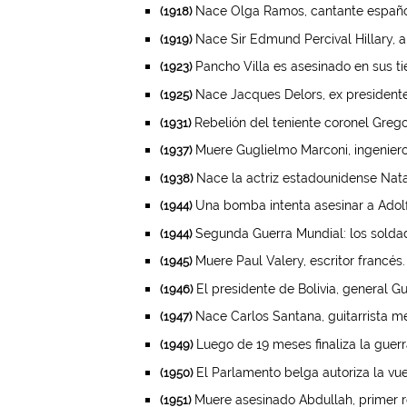
Nace Olga Ramos, cantante españo
(1918)
Nace Sir Edmund Percival Hillary, a
(1919)
Pancho Villa es asesinado en sus ti
(1923)
Nace Jacques Delors, ex presidente
(1925)
Rebelión del teniente coronel Gregor
(1931)
Muere Guglielmo Marconi, ingeniero i
(1937)
Nace la actriz estadounidense Nat
(1938)
Una bomba intenta asesinar a Adolf Hi
(1944)
Segunda Guerra Mundial: los sold
(1944)
Muere Paul Valery, escritor francés.
(1945)
El presidente de Bolivia, general G
(1946)
Nace Carlos Santana, guitarrista m
(1947)
Luego de 19 meses finaliza la guerr
(1949)
El Parlamento belga autoriza la vuel
(1950)
Muere asesinado Abdullah, primer r
(1951)