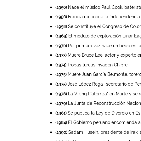
Nace el músico Paul Cook, baterista
(1956)
Francia reconoce la Independencia
(1956)
Se constituye el Congreso de Colo
(1958)
El módulo de exploración lunar Eagl
(1969)
Por primera vez nace un bebé en la 
(1970)
Muere Bruce Lee, actor y experto en
(1973)
Tropas turcas invaden Chipre.
(1974)
Muere Juan García Belmonte, torero
(1975)
José López Rega -secretario de Peró
(1975)
La Viking I "aterriza" en Marte y se 
(1976)
La Junta de Reconstrucción Naciona
(1979)
Se publica la Ley de Divorcio en Es
(1981)
El Gobierno peruano encomienda a s
(1984)
Sadam Husein, presidente de Irak, 
(1990)