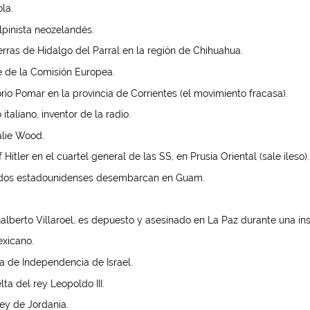
la.
lpinista neozelandés.
erras de Hidalgo del Parral en la región de Chihuahua.
 de la Comisión Europea.
io Pomar en la provincia de Corrientes (el movimiento fracasa).
taliano, inventor de la radio.
alie Wood.
tler en el cuartel general de las SS, en Prusia Oriental (sale ileso).
ados estadounidenses desembarcan en Guam.
ualberto Villaroel, es depuesto y asesinado en La Paz durante una in
exicano.
a de Independencia de Israel.
ta del rey Leopoldo III.
ey de Jordania.