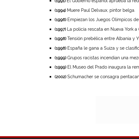
El Gobierno español aprueba la redu
(1991)
Muere Paul Delvaux, pintor belga.
(1994)
Empiezan los Juegos Olímpicos de 
(1996)
La policía rescata en Nueva York a
(1997)
Tensión prebélica entre Albania y Y
(1998)
España le gana a Suiza y se clasific
(1998)
Grupos racistas incendian una mezq
(1999)
El Museo del Prado inaugura la rem
(1999)
Schumacher se consagra pentacam
(2002)